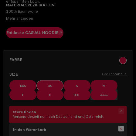
entspannten Look.
Materialspezifikation
100% Baumwolle
Mehr anzeigen
Entdecke CASUAL HOODIE
AUSWÄHLEN
Farbe
ocher
AUSWÄHLEN
Size
Größentabelle
XXS
XS
S
M
(Diese Option ist z
L
XL
XXL
XXXL
Store finden
Versand derzeit nur nach Deutschland und Österreich.
In den Warenkorb