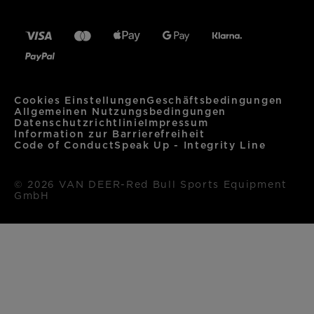
Metrisch
Imperial
Größe (cm)
XXS
XS
S
Brustumfang
45
48
51