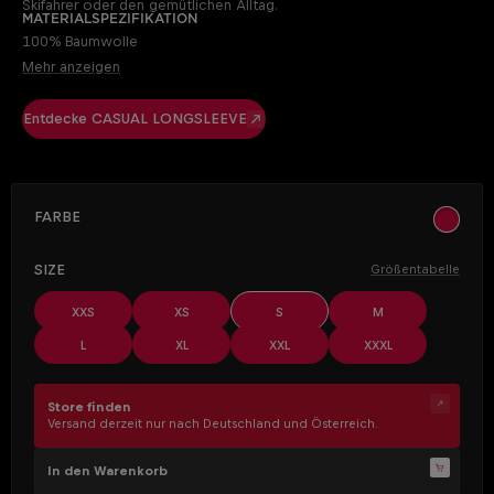
Skifahrer oder den gemütlichen Alltag.
Materialspezifikation
100% Baumwolle
Mehr anzeigen
Entdecke CASUAL LONGSLEEVE
AUSWÄHLEN
Farbe
off whit
AUSWÄHLEN
Size
Größentabelle
XXS
XS
S
M
L
XL
XXL
XXXL
Store finden
Versand derzeit nur nach Deutschland und Österreich.
In den Warenkorb