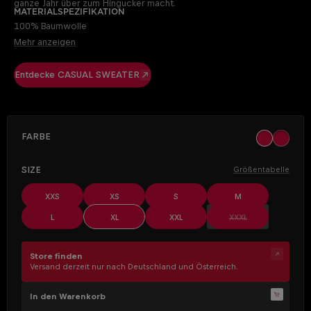
ganze Jahr über zum Hingucker macht.
Materialspezifikation
100% Baumwolle
Mehr anzeigen
Entdecke CASUAL SWEATER
AUSWÄHLEN
Farbe
khaki
ocher
AUSWÄHLEN
Size
Größentabelle
XXS
XS
S
M
(Diese Option ist z
L
XL
XXL
XXXL
Store finden
Versand derzeit nur nach Deutschland und Österreich.
In den Warenkorb