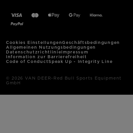
Metrisch
Imperial
Größe (cm)
XXS
XS
S
Brustumfang
48,5
51
53,5