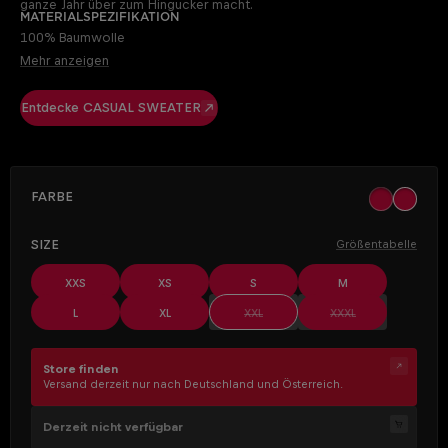
ganze Jahr über zum Hingucker macht.
Materialspezifikation
100% Baumwolle
Mehr anzeigen
Entdecke CASUAL SWEATER
AUSWÄHLEN
Farbe
khaki
ocher
(Diese Op
AUSWÄHLEN
Size
Größentabelle
XXS
XS
S
M
(Diese Option ist zurzeit nicht verfüg
(Diese Option ist z
L
XL
XXL
XXXL
Store finden
Versand derzeit nur nach Deutschland und Österreich.
Derzeit nicht verfügbar