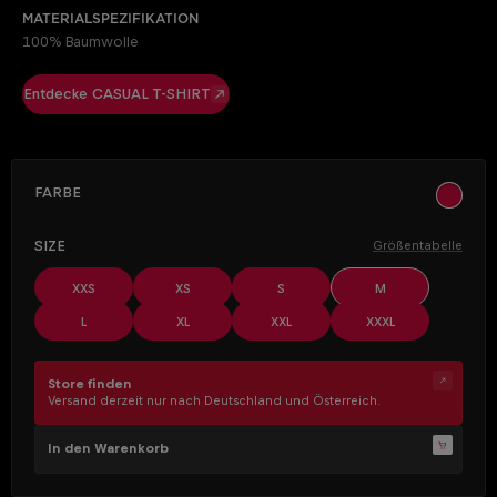
Materialspezifikation
100% Baumwolle
Entdecke CASUAL T-SHIRT
AUSWÄHLEN
Farbe
ocher
AUSWÄHLEN
Size
Größentabelle
XXS
XS
S
M
L
XL
XXL
XXXL
Store finden
Versand derzeit nur nach Deutschland und Österreich.
In den Warenkorb