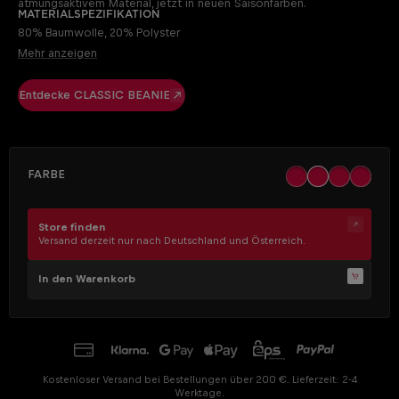
atmungsaktivem Material, jetzt in neuen Saisonfarben.
Materialspezifikation
80% Baumwolle, 20% Polyster
Mehr anzeigen
Entdecke CLASSIC BEANIE
AUSWÄHLEN
Farbe
black
khaki
ocher
off whit
Store finden
Versand derzeit nur nach Deutschland und Österreich.
In den Warenkorb
Kostenloser Versand bei Bestellungen über 200 €. Lieferzeit: 2-4
Werktage.