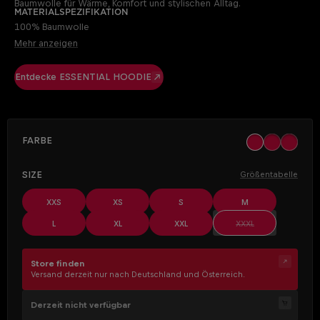
Baumwolle für Wärme, Komfort und stylischen Alltag.
Materialspezifikation
100% Baumwolle
Mehr anzeigen
Entdecke ESSENTIAL HOODIE
AUSWÄHLEN
Farbe
black
(Diese Option ist z
khaki
off whit
(Diese Op
AUSWÄHLEN
Size
Größentabelle
XXS
XS
S
M
(Diese Option ist z
L
XL
XXL
XXXL
Store finden
Versand derzeit nur nach Deutschland und Österreich.
Derzeit nicht verfügbar