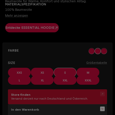
Baumwolle für Wärme, Komfort und stylischen Alltag.
Materialspezifikation
100% Baumwolle
Mehr anzeigen
Entdecke ESSENTIAL HOODIE
AUSWÄHLEN
Farbe
black
khaki
off whit
AUSWÄHLEN
Size
Größentabelle
XXS
XS
S
M
L
XL
XXL
XXXL
Store finden
Versand derzeit nur nach Deutschland und Österreich.
In den Warenkorb