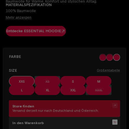
Baumwolle für Wärme, Komfort und stylischen Alltag.
Materialspezifikation
100% Baumwolle
Mehr anzeigen
Entdecke ESSENTIAL HOODIE
AUSWÄHLEN
Farbe
black
khaki
off whit
AUSWÄHLEN
Size
Größentabelle
(Diese Option ist zurzeit nicht verfügbar.)
XXS
XS
S
M
(Diese Option ist z
L
XL
XXL
XXXL
Store finden
Versand derzeit nur nach Deutschland und Österreich.
In den Warenkorb