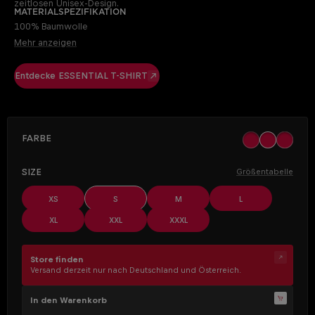
zeitlosen Unisex-Design.
Materialspezifikation
100% Baumwolle
Mehr anzeigen
Entdecke ESSENTIAL T-SHIRT
AUSWÄHLEN
Farbe
black
khaki
off whit
AUSWÄHLEN
Size
Größentabelle
XS
S
M
L
XL
XXL
XXXL
Store finden
Versand derzeit nur nach Deutschland und Österreich.
In den Warenkorb