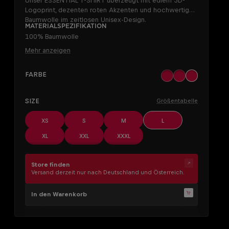
Unser ESSENTIAL T-SHIRT überzeugt mit edlem 3D-
Logoprint, dezenten roten Akzenten und hochwertiger
Baumwolle im zeitlosen Unisex-Design.
Materialspezifikation
100% Baumwolle
Mehr anzeigen
AUSWÄHLEN
Farbe
black
khaki
off white
AUSWÄHLEN
Size
Größentabelle
XS
S
M
L
XL
XXL
XXXL
Store finden
Versand derzeit nur nach Deutschland und Österreich.
In den Warenkorb