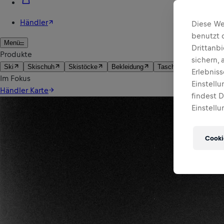
Diese We
benutzt 
Drittanb
sichern,
Erlebnis
Einstell
findest 
Einstellu
Cooki