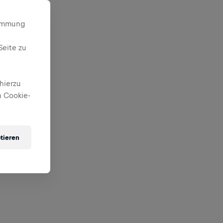
timmung
Seite zu
hierzu
 Cookie-
tieren