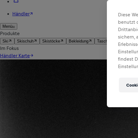
Diese We
benutzt 
Drittanb
sichern,
Erlebnis
Einstell
findest 
Einstellu
Cooki