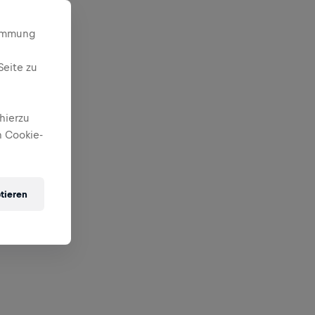
timmung
Seite zu
hierzu
 Cookie-
tieren