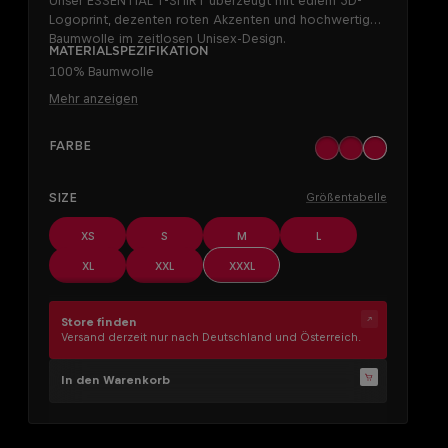
Unser ESSENTIAL T-SHIRT überzeugt mit edlem 3D-
Logoprint, dezenten roten Akzenten und hochwertiger
Baumwolle im zeitlosen Unisex-Design.
Materialspezifikation
100% Baumwolle
Mehr anzeigen
AUSWÄHLEN
Farbe
black
khaki
off white
AUSWÄHLEN
Size
Größentabelle
XS
S
M
L
XL
XXL
XXXL
Store finden
Versand derzeit nur nach Deutschland und Österreich.
In den Warenkorb