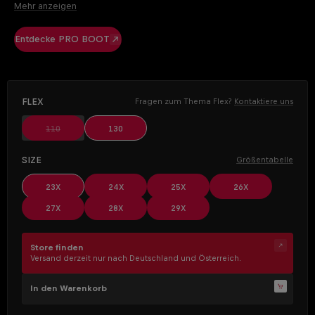
Für uns hört Perfektion nicht bei den Skiern auf – auch der Skischuh
Mehr anzeigen
spielt eine essenzielle Rolle, um das volle Potenzial
auszuschöpfen. Mit dem PRO BOOT gelingt die perfekte Balance
Entdecke PRO BOOT
zwischen sportlicher Präzision und außergewöhnlichem Komfort.
AUSWÄHLEN
Flex
Fragen zum Thema Flex?
Kontaktiere uns
(Diese Option ist zurzeit nicht verfügbar.)
110
130
AUSWÄHLEN
Size
Größentabelle
23X
24X
25X
26X
27X
28X
29X
Store finden
Versand derzeit nur nach Deutschland und Österreich.
In den Warenkorb