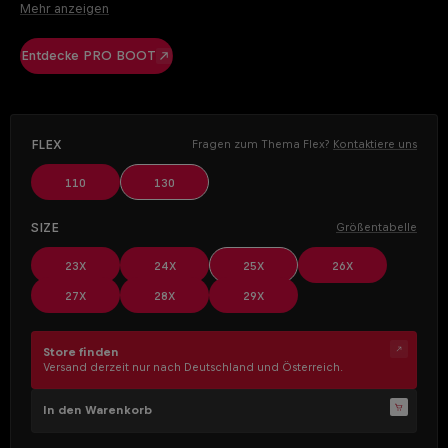
Für uns hört Perfektion nicht bei den Skiern auf – auch der Skischuh
Mehr anzeigen
spielt eine essenzielle Rolle, um das volle Potenzial
auszuschöpfen. Mit dem PRO BOOT gelingt die perfekte Balance
Entdecke PRO BOOT
zwischen sportlicher Präzision und außergewöhnlichem Komfort.
AUSWÄHLEN
Flex
Fragen zum Thema Flex?
Kontaktiere uns
110
130
AUSWÄHLEN
Size
Größentabelle
23X
24X
25X
26X
27X
28X
29X
Store finden
Versand derzeit nur nach Deutschland und Österreich.
In den Warenkorb