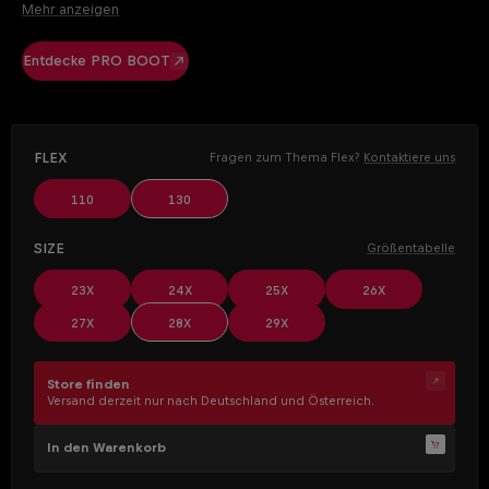
Für uns hört Perfektion nicht bei den Skiern auf – auch der Skischuh
Mehr anzeigen
spielt eine essenzielle Rolle, um das volle Potenzial
auszuschöpfen. Mit dem PRO BOOT gelingt die perfekte Balance
Entdecke PRO BOOT
zwischen sportlicher Präzision und außergewöhnlichem Komfort.
AUSWÄHLEN
Flex
Fragen zum Thema Flex?
Kontaktiere uns
110
130
AUSWÄHLEN
Size
Größentabelle
23X
24X
25X
26X
27X
28X
29X
Store finden
Versand derzeit nur nach Deutschland und Österreich.
In den Warenkorb