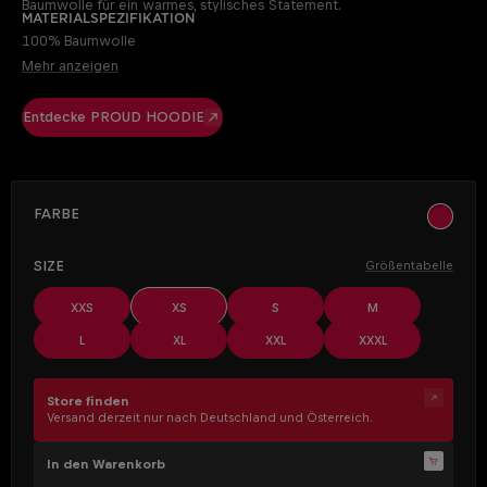
Baumwolle für ein warmes, stylisches Statement.
Materialspezifikation
100% Baumwolle
Mehr anzeigen
Entdecke PROUD HOODIE
AUSWÄHLEN
Farbe
khaki
AUSWÄHLEN
Size
Größentabelle
XXS
XS
S
M
L
XL
XXL
XXXL
Store finden
Versand derzeit nur nach Deutschland und Österreich.
In den Warenkorb