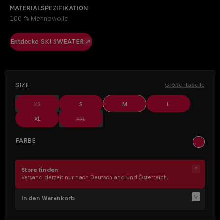
Materialspezifikation
100 % Merinowolle
Entdecke SKI SWEATER
AUSWÄHLEN
Size
Größentabelle
(Diese Option ist zurzeit nicht verfügbar.)
XS
S
M
L
(Diese Option ist zurzeit nicht verfügbar.)
XL
XXL
AUSWÄHLEN
Farbe
sand
Store finden
Versand derzeit nur nach Deutschland und Österreich.
In den Warenkorb