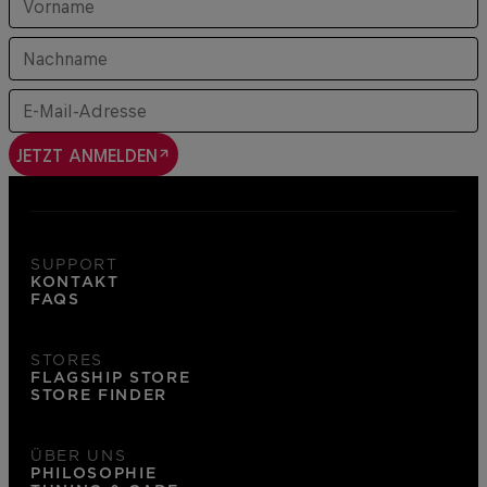
JETZT ANMELDEN